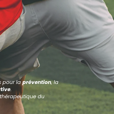
,
.
s pour la
prévention
, la
tive
.
thérapeutique du