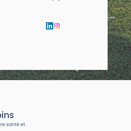
oins
e santé et