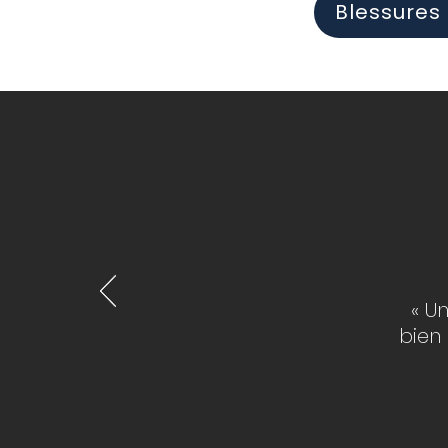
Blessures 
« U
bien 