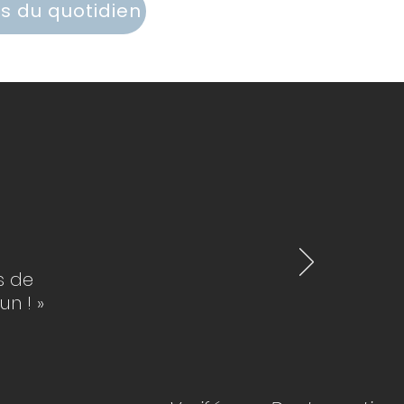
s du quotidien
s de
un ! »