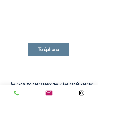
Pour réserver
facilement
votre créneau, contactez-
moi
par téléphone.
Téléphone
Je vous remercie de prévenir
au moins 24h à l’avance en
cas d’empêchement. Tout
deuxième rendez-vous
manqué ou annulé après ce
délai vous sera facturé.