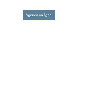
l’agenda en ligne.
Agenda en ligne
TESTING
RETOUR AU SPORT
Je vous accueille au
centre
Kin&Perform
chaque
lundi
et
mercredi
toute la journée, ainsi que
le
jeudi
& le
vendredi
matin.