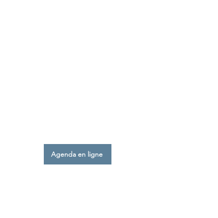
Pour réserver
facilement
votre créneau, rendez-
vous directement
sur
l’agenda en ligne.
Agenda en ligne