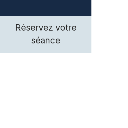
Réservez votre
séance
SPRIMONT
Je vous accueille au
centre
Cheer me Up
Fitness
chaque
mardi
et
vendredi
.