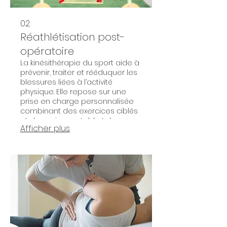
02.
Réathlétisation post-
opératoire
La kinésithérapie du sport aide à
prévenir, traiter et rééduquer les
blessures liées à l’activité
physique. Elle repose sur une
prise en charge personnalisée
combinant des exercices ciblés
et des soins sur table tels que
Afficher plus
massages, mobilisations et
manipulations vertébrales, afin
de favoriser une récupération
optimale et un retour au sport
en toute sécurité.