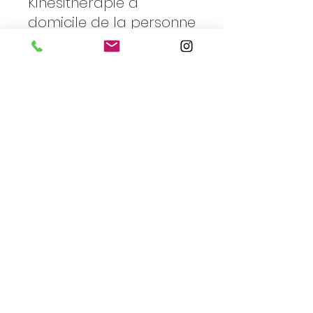
Kinésithérapie à
domicile de la personne
âgée
05.
Kinésithérapie à
domicile post-
opératoire