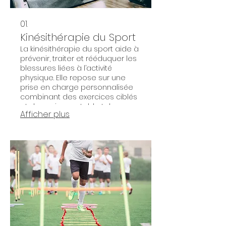
01.
Kinésithérapie du Sport
La kinésithérapie du sport aide à
prévenir, traiter et rééduquer les
blessures liées à l’activité
physique. Elle repose sur une
prise en charge personnalisée
combinant des exercices ciblés
et des soins sur table tels que
Afficher plus
massages, mobilisations et
thérapie manuelle, afin de
favoriser une récupération
optimale et un retour au sport
en toute sécurité.